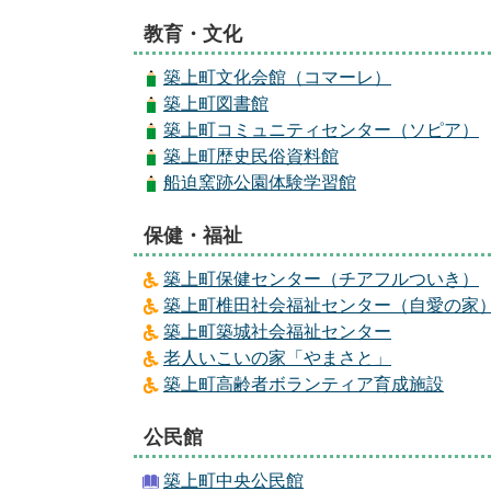
教育・文化
築上町文化会館（コマーレ）
築上町図書館
築上町コミュニティセンター（ソピア）
築上町歴史民俗資料館
船迫窯跡公園体験学習館
保健・福祉
築上町保健センター（チアフルついき）
築上町椎田社会福祉センター（自愛の家
築上町築城社会福祉センター
老人いこいの家「やまさと」
築上町高齢者ボランティア育成施設
公民館
築上町中央公民館