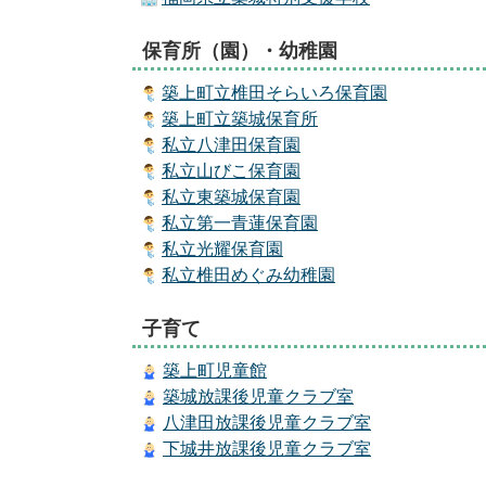
保育所（園）・幼稚園
築上町立椎田そらいろ保育園
築上町立築城保育所
私立
八津田保育園
私立
山びこ保育園
私立
東築城保育園
私立
第一青蓮保育園
私立
光耀保育園
私立
椎田めぐみ幼稚園
子育て
築上町児童館
築城放課後児童クラブ室
八津田放課後児童クラブ室
下城井放課後児童クラブ室