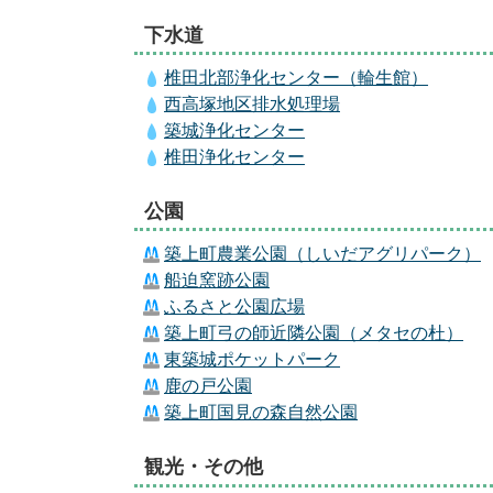
下水道
椎田北部浄化センター（輪生館）
西高塚地区排水処理場
築城浄化センター
椎田浄化センター
公園
築上町農業公園（しいだアグリパーク）
船迫窯跡公園
ふるさと公園広場
築上町弓の師近隣公園（メタセの杜）
東築城ポケットパーク
鹿の戸公園
築上町国見の森自然公園
観光・その他