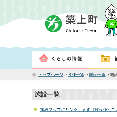
トップページ
>
各種一覧
>
施設一覧
> 施
施設一覧
施設マップにリンクします（施設種別ご