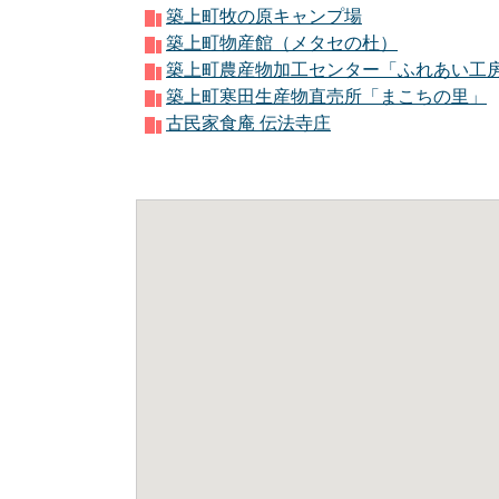
築上町牧の原キャンプ場
築上町物産館（メタセの杜）
築上町農産物加工センター「ふれあい工
築上町寒田生産物直売所「まこちの里」
古民家食庵 伝法寺庄