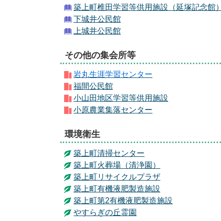
築上町椎田学習等供用施設（延塚記念館
下城井公民館
上城井公民館
その他の集会所等
岩丸生涯学習センター
福間公民館
小山田地区学習等供用施設
小原農業集落センター
環境衛生
築上町清掃センター
築上町火葬場（清浄園）
築上町リサイクルプラザ
築上町有機液肥製造施設
築上町第2有機液肥製造施設
やすらぎの丘霊園