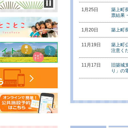
1月25日
築上町
票結果
1月20日
築上町
11月19日
築上町公
注意く
11月17日
旧築城
り」の