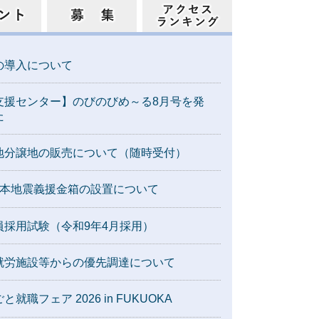
の導入について
支援センター】のびのびめ～る8月号を発
た
地分譲地の販売について（随時受付）
熊本地震義援金箱の設置について
員採用試験（令和9年4月採用）
就労施設等からの優先調達について
就職フェア 2026 in FUKUOKA