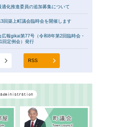
最適化推進委員の追加募集について
 第3回築上町議会臨時会を開催します
広報gikai第77号（令和8年第2回臨時会・
第1回定例会）発行
RSS