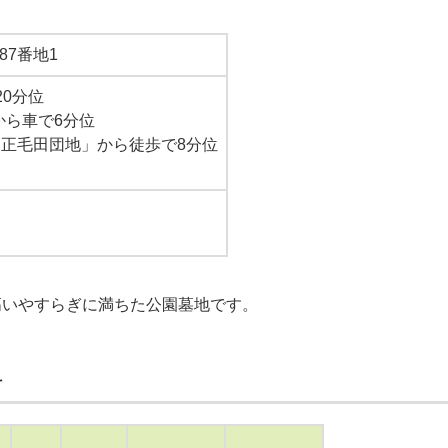
7番地1
20分位
から車で6分位
「正毛田団地」から徒歩で8分位
高いやすらぎに満ちた公園墓地です。
料