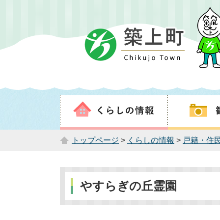
トップページ
>
くらしの情報
>
戸籍・住
やすらぎの丘霊園