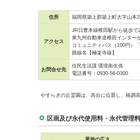
住所
福岡県築上郡築上町大字山本28
JR日豊本線椎田駅から徒歩で
東九州自動車道椎田インター
アクセス
コミュニティバス（100円）
路線名【極楽寺線】
住民生活課 環境衛生係
お問合せ先
電話番号：0930-56-0300
やすらぎの丘霊園は、高台に位置し、格調
区画及び永代使用料・永代管理
墓地の広さ