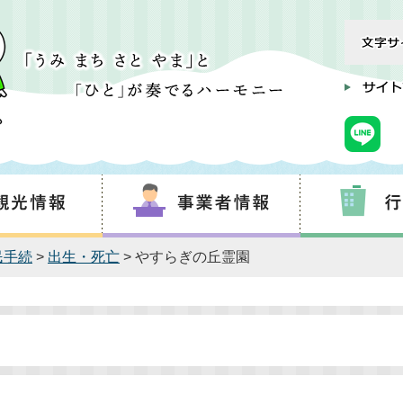
民手続
>
出生・死亡
> やすらぎの丘霊園