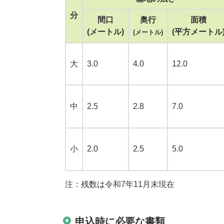
分
間口
奥行
面積
(メートル)
(平方メートル
(メートル)
大
3.0
4.0
12.0
中
2.5
2.8
7.0
小
2.0
2.5
5.0
注：残数は令和7年11月末現在
申込時に必要な書類