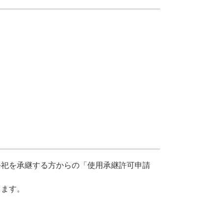
祭祀を承継する⽅からの「使⽤承継許可申請
します。