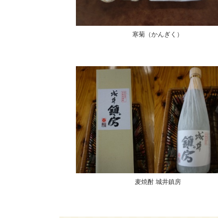
寒菊（かんぎく）
麦焼酎 城井鎮房