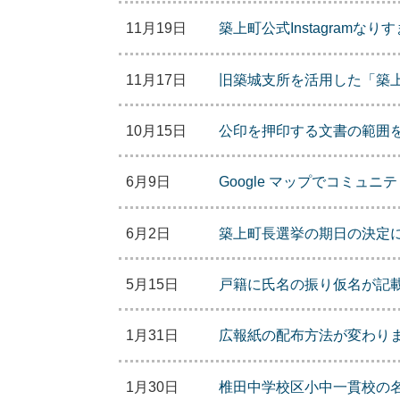
11月19日
築上町公式Instagram
11月17日
旧築城支所を活用した「築
10月15日
公印を押印する文書の範囲
6月9日
Google マップでコミュ
6月2日
築上町長選挙の期日の決定
5月15日
戸籍に氏名の振り仮名が記
1月31日
広報紙の配布方法が変わります
1月30日
椎田中学校区小中一貫校の