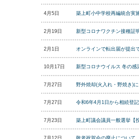
4月5日
築上町小中学校再編統合実
2月19日
新型コロナワクチン接種証
2月1日
オンラインで転出届が提出
10月17日
新型コロナウイルス 冬の感
7月27日
野外焼却(火入れ・野焼き)
7月27日
令和6年4月1日から相続登
7月23日
築上町議会議員一般選挙【
7月12日
敬老祝賀会の廃止について