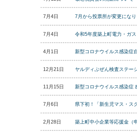
7月4日
7月から投票所が変更になり
7月4日
令和5年度築上町電力・ガ
4月1日
新型コロナウイルス感染症
12月21日
ヤルディぶぜん検査ステー
11月15日
新型コロナウイルス感染症 
7月6日
県下初！「新生児マス・ス
2月28日
築上町中小企業等応援金（