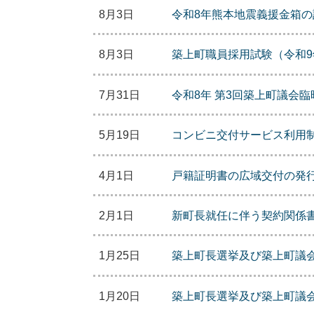
8月3日
令和8年熊本地震義援金箱
8月3日
築上町職員採用試験（令和9
7月31日
令和8年 第3回築上町議会
5月19日
コンビニ交付サービス利用
4月1日
戸籍証明書の広域交付の発
2月1日
新町長就任に伴う契約関係
1月25日
築上町長選挙及び築上町議
1月20日
築上町長選挙及び築上町議