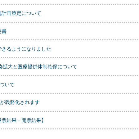
施計画策定について
明書
できるようになりました
染拡大と医療提供体制確保について
について
記が義務化されます
投票結果・開票結果】