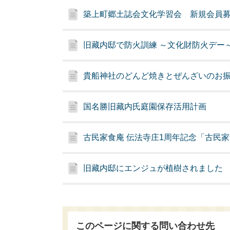
築上町郷土誌会文化学習会 新規会員
旧藏内邸で防火訓練 ～文化財防火デー
貴船神社のどんど焼きとぜんざいのお
国名勝旧藏内氏庭園保存活用計画
古民家食庵 伝法寺庄1周年記念「古民
旧藏内邸にエンジュが植樹されました
このページに関する問い合わせ先