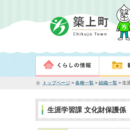
トップページ
>
各種一覧
>
組織一覧
> 生
生涯学習課 文化財保護係