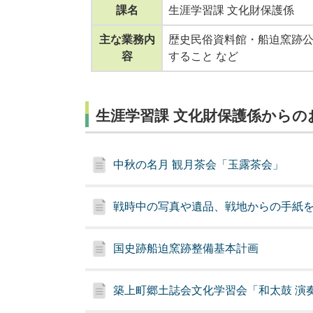
課名
生涯学習課 文化財保護係
主な業務内
歴史民俗資料館・船迫窯跡
容
すること など
生涯学習課 文化財保護係からの
中秋の名月 観月茶会「玉露茶会」
戦時中の写真や遺品、戦地からの手紙
国史跡船迫窯跡整備基本計画
築上町郷土誌会文化学習会「和太鼓 演