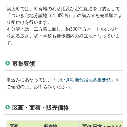
築上町では、町有地の利活用及び定住促進を目的として
「ついき宅地分譲地（全
8
区画）」の購入者を先着順によ
り受付けを行います。
本分譲地は、二方路に面し、約
300
平方メートルのゆと
りある広さ。駅・学校も徒歩圏内の好立地となっていま
す。
募集要領
申込みにあたっては、「
ついき宅地分譲地募集要領
」を
ご確認の上、お申込みください。
区画・面積・販売価格
区画
所在地
面積(平方メートル)