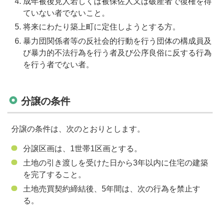
成年被後見人若しくは被保佐人又は破産者で復権を得
ていない者でないこと。
将来にわたり築上町に定住しようとする方。
暴力団関係者等の反社会的行動を行う団体の構成員及
び暴力的不法行為を行う者及び公序良俗に反する行為
を行う者でない者。
分譲の条件
分譲の条件は、次のとおりとします。
分譲区画は、
1
世帯
1
区画とする。
土地の引き渡しを受けた日から
3
年以内に住宅の建築
を完了すること。
土地売買契約締結後、
5
年間は、次の行為を禁止す
る。