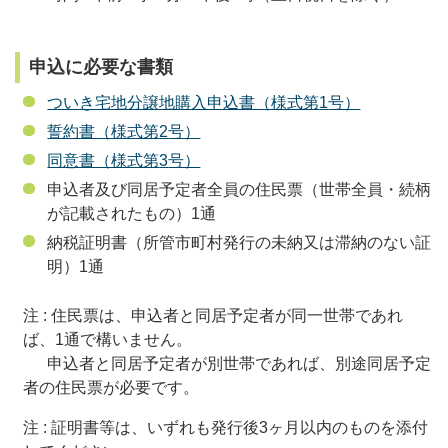
申込に必要な書類
ついき宅地分譲地購入申込書（様式第
1
号）
誓約書（様式第
2
号）
同意書（様式第
3
号）
申込者及び同居予定者全員の住民票（世帯全員・続柄
が記載されたもの）
1
通
納税証明書（所管市町村発行の未納又は滞納のない証
明）
1
通
注 : 住民票は、申込者と同居予定者が同一世帯であれ
ば、
1
通で構いません。
申込者と同居
予定者が別世帯であれば、別途同居予定
者の住民票が必要です。
注 : 証明書等は、いずれも発行後
3
ヶ月以内のものを添付