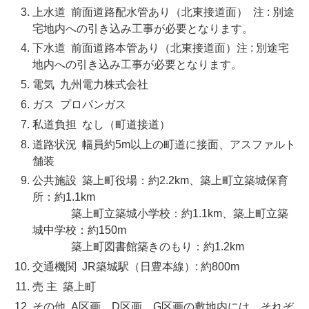
上水道 前面道路配水管あり（北東接道面） 注 : 別途
宅地内への引き込み工事が必要となります。
下水道 前面道路本管あり（北東接道面）注 : 別途宅
地内への引き込み工事が必要となります。
電気 九州電力株式会社
ガス プロパンガス
私道負担 なし（町道接道）
道路状況 幅員約5
m
以上の町道に接面、アスファルト
舗装
公共施設 築上町役場：約
2.2km
、築上町立築城保育
所：約
1.1km
築上町立築城小学校：約
1.1km
、築上町立築
城中学校：約
150m
築上町図書館築きのもり：約
1.2km
交通機関 JR築城駅（日豊本線）: 約
800m
売 主 築上町
その他
A
区画、
D
区画、
G
区画の敷地内には、それぞ