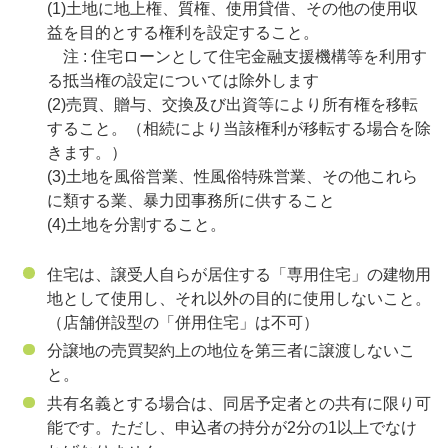
(1)土地に地上権、質権、使用貸借、その他の使用収
益を目的とする権利を設定すること。
注 : 住宅ローンとして住宅金融支援機構等を利用す
る抵当権の設定については除外します
(2)売買、贈与、交換及び出資等により所有権を移転
すること。（相続により当該権利が移転する場合を除
きます。）
(3)土地を風俗営業、性風俗特殊営業、その他これら
に類する業、暴力団事務所に供すること
(4)土地を分割すること。
住宅は、譲受人自らが居住する「専用住宅」の建物用
地として使用し、それ以外の目的に使用しないこと。
（店舗併設型の「併用住宅」は不可）
分譲地の売買契約上の地位を第三者に譲渡しないこ
と。
共有名義とする場合は、同居予定者との共有に限り可
能です。ただし、申込者の持分が
2
分の
1
以上でなけ