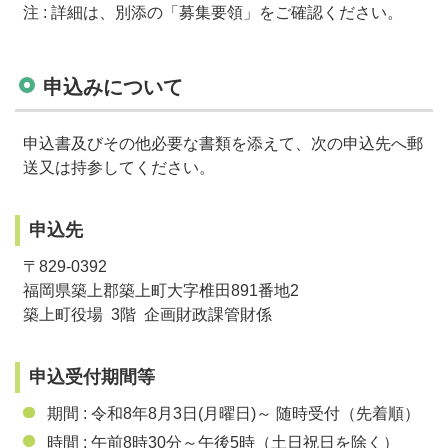
注 : 詳細は、別添の「募集要領」をご確認ください。
申込みについて
申込書及びその他必要な書類を添えて、次の申込先へ郵
送又は持参してください。
申込先
〒
829-0392
福岡県築上郡築上町大字椎田
891
番地
2
築上町役場
3
階 企画財政課管財係
申込受付期間等
期間 : 令和
8
年8月3日(月曜日)～ 随時受付（先着順）
時間 : 午前
8
時
30
分～午後
5
時（土日祝日を除く）