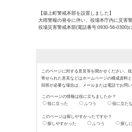
【築上町警戒本部を設置しました】
大雨警報の発令に伴い、役場本庁内に災害
役場災害警戒本部(電話番号:0930-56-030
このページに対する意見等を聞かせください。
寄せられた意見などはホームページの構成資料
回答が必要な場合は、メールまたは電話でお問
このページの情報は役に立ちましたか？
役に立った
ふつう
役に立た
このページは探しやすかったですか？
探しやすかった
ふつう
探し