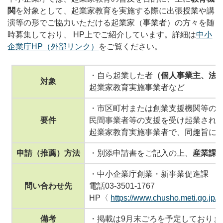
関
を対象として、起業家教育を実施する際に出張授業や講
演等の形でご協力いただける起業家（事業者）の方々を随
時募集しており、 HP上でご紹介しています。詳細は
中小
企業庁HP（外部リンク）
をご覧ください。
・自ら起業した者
（個人事業主、法
対象
起業家教育実施事業者など
・市区町村または創業支援機関等の
要件
民間事業者等の支援を受け起業され
起業家教育実施事業者で、同趣旨に
申請（推薦）方法
・別添申請書をご記入の上、
産業課 
・中小企業庁創業・新事業促進課
問い合わせ先
電話03-3501-1767
HP〈
https://www.chusho.meti.go.jp/k
備考
・掲載は9月末ごろを予定しておりま