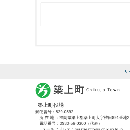
サ
築上町役場
郵便番号：829-0392
所 在 地 ：福岡県築上郡築上町大字椎田891番地2
電話番号：0930-56-0300（代表）
Eメールアドレス：master@town.chikujo.lg.jp