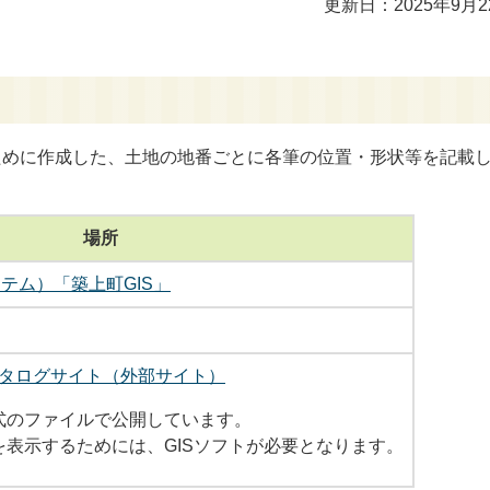
更新日：2025年9月2
ために作成した、土地の地番ごとに各筆の位置・形状等を記載
場所
テム）「築上町GIS」
タログサイト（外部サイト）
形式のファイルで公開しています。
を表示するためには、GISソフトが必要となります。