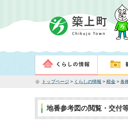
トップページ
>
くらしの情報
>
税金
>
各
地番参考図の閲覧・交付