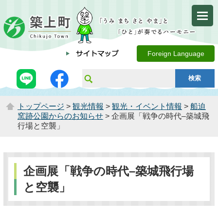
Foreign Language
トップページ
>
観光情報
>
観光・イベント情報
>
船迫
窯跡公園からのお知らせ
> 企画展「戦争の時代–築城飛
行場と空襲」
企画展「戦争の時代–築城飛行場
と空襲」