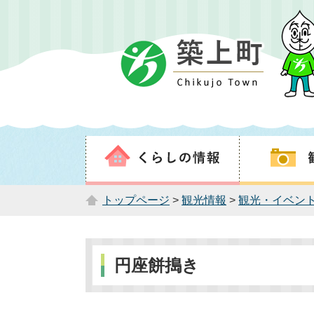
トップページ
>
観光情報
>
観光・イベン
円座餅搗き