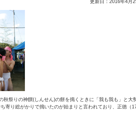
更新日：2016年4月2
願の秋祭りの神饌(しんせん)の餅を搗くときに「我も我も」と大
ち寄り総がかりで搗いたのが始まりと言われており、正徳（17