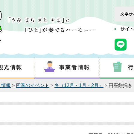
ト情報
>
四季のイベント
>
冬（12月・1月・2月）
> 円座餅搗き