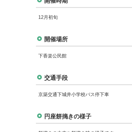
開催時期
12月初旬
開催場所
下香楽公民館
交通手段
京築交通下城井小学校バス停下車
円座餅搗きの様子