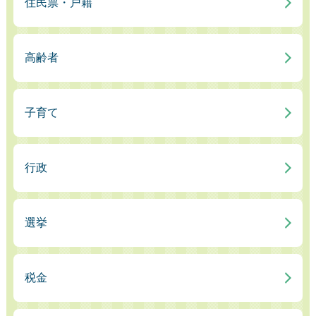
住民票・戸籍
高齢者
子育て
行政
選挙
税金