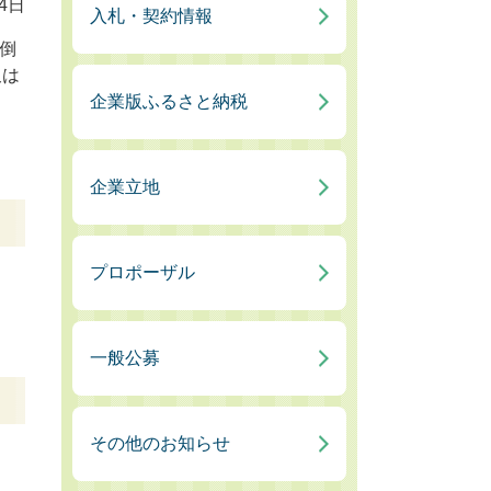
4日
入札・契約情報
倒
又は
企業版ふるさと納税
。
企業立地
プロポーザル
一般公募
その他のお知らせ