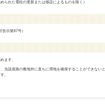
認められた電柱の更新または移設によるものを除く）
町告示第
97
号）
認めます。
り、当該道路の敷地外に直ちに用地を確保することができない
ます。