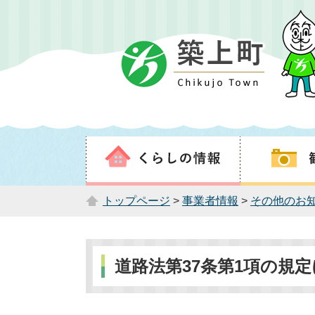
トップページ
>
事業者情報
>
その他のお
道路法第37条第1項の規