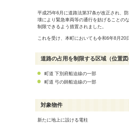
平成
25
年
6
月に道路法第
37
条が改正され、防
壊により緊急車両等の通行を妨げることの
制限できるよう措置されました。
これを受け、本町においても令和
6
年
8
月
20
道路の占用を制限する区域（位置図
町道 下別府船迫線の一部
町道 弓の師船迫線の一部
対象物件
新たに地上に設ける電柱