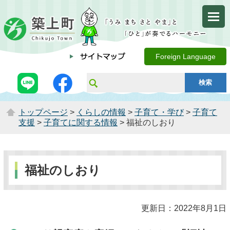
Foreign Language
トップページ
>
くらしの情報
>
子育て・学び
>
子育て
支援
>
子育てに関する情報
> 福祉のしおり
福祉のしおり
更新日：2022年8月1日