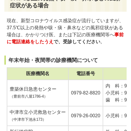
症状がある場合
現在、新型コロナウイルス感染症が流行していますが、
37.5℃以上の発熱や咳・痰・鼻水などの風邪症状がある
場合は、かかりつけ医、または下記の医療機関等へ
事前
に電話連絡をしたうえ
で、受診してください
。
年末年始・夜間帯の診療機関について
医療機関名
電話番号
内 科：9時
豊築休日急患センター
0979‐82‐8820
小児科：9時
（豊前市八屋1786-4）
歯 科：9時
中津市立小児救急センター
0979‐26‐0020
小児科：9時
（中津市下池永173）