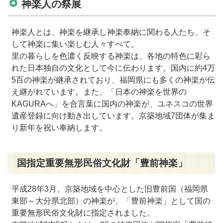
神楽人の祭展
神楽人とは、神楽を継承し神楽奉納に関わる人たち、そ
して神楽に集い楽しむ人々すべて。
里の暮らしを色濃く反映する神楽は、各地の特色に彩ら
れた日本独自の文化として今に伝わります。国内に約4万
5百の神楽が継承されており、福岡県にも多くの神楽が伝
え継がれています。また、「日本の神楽を世界の
KAGURAへ」を合言葉に国内の神楽が、ユネスコの世界
遺産登録に向け動き出しています。京築地域7団体が集ま
り新年を祝い奉納します。
国指定重要無形民俗文化財「豊前神楽」
平成28年3月、京築地域を中心とした旧豊前国（福岡県
東部～大分県北部）の神楽が、「豊前神楽」として国の
重要無形民俗文化財に指定されました。