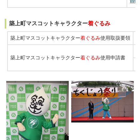
Wor
築上町マスコットキャラクター
着ぐるみ
築上町マスコットキャラクター
着ぐるみ
使用
取扱要領
P
P
築上町マスコットキャラクター
着ぐるみ
使用申請書
W