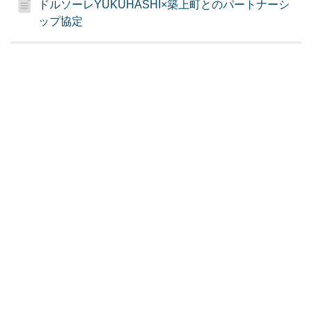
ドルソーレYUKUHASHI×築上町とのパートナーシ
ップ協定