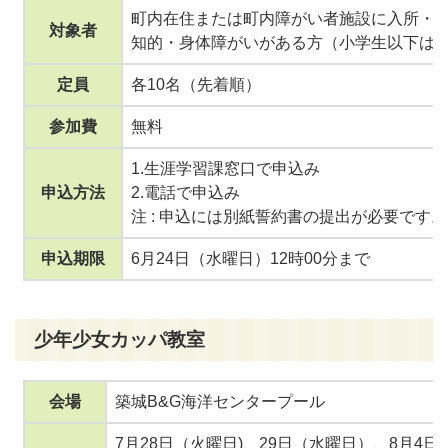
町内在住または町内障がい者施設に入所・
対象者
知的・身体障がいがある方（小学生以下は
定員
各10名（先着順）
参加費
無料
1.生涯学習課窓口で申込み
申込方法
2.電話で申込み
注 : 申込には別紙誓約書の提出が必要です。
申込期限
6月24日（水曜日）12時00分まで
少年少女カッパ教室
会場
築城B&G海洋センタープール
7月28日（火曜日)、29日（水曜日）、8月4