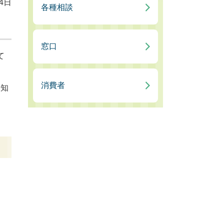
4日
各種相談
窓口
て
消費者
工知