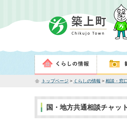
トップページ
>
くらしの情報
>
相談・窓
国・地方共通相談チャットボ